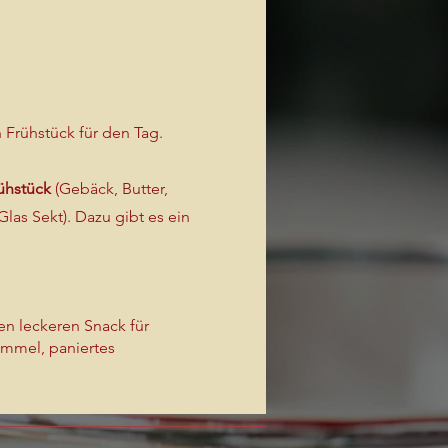
Frühstück für den Tag.
ühstück
(Gebäck, Butter,
Glas Sekt). Dazu gibt es ein
en leckeren Snack für
emmel, paniertes