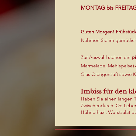
MONTAG bis FREITA
Guten Morgen! Frühstück i
Nehmen Sie im gemütliche
Zur Auswahl stehen ein
p
Marmelade, Mehlspeise) 
Glas Orangensaft sowie K
Imbiss für den k
Haben Sie einen langen T
Zwischendurch. Ob Leberk
Hühnerhaxl, Wurstsalat od